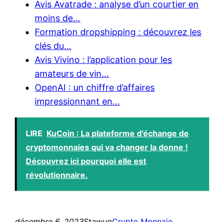
Avis Avatrade : analyse d’un courtier en
moins de…
Formation dropshipping : découvrez les
clés du…
Avis Vivino : l’application pour les
amateurs de vin…
OpenAI : un chiffre d’affaires
impressionnant en…
LIRE
KuCoin : La plateforme d'échange de
cryptomonnaies qui va changer la donne !
Découvrez ici pourquoi elle est
révolutionnaire.
décembre 6, 2023
Stawug
Crypto Monnaie